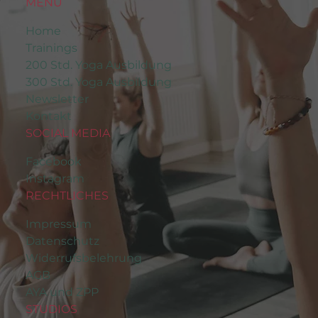
MENÜ
Home
Trainings
200 Std. Yoga Ausbildung
300 Std. Yoga Ausbildung
Newsletter
Kontakt
SOCIAL MEDIA
Facebook
Instagram
RECHTLICHES
Impressum
Datenschutz
Widerrufsbelehrung
AGB
AYA und ZPP
STUDIOS