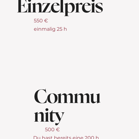
Einzelpreis
550 €
einmalig 25 h
Commu
nity
500 €
Du hast bereits eine 200 h