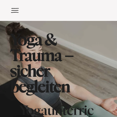
Yoga &
Trauma –
sicher
begleiten
Yogaunterric